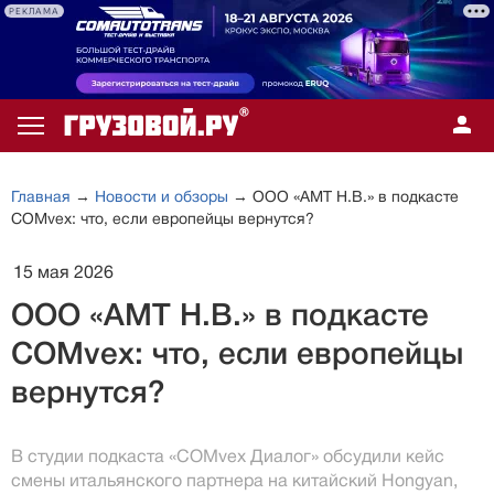
РЕКЛАМА
Главная
→
Новости и обзоры
→ ООО «АМТ Н.В.» в подкасте
COMvex: что, если европейцы вернутся?
15 мая 2026
ООО «АМТ Н.В.» в подкасте
COMvex: что, если европейцы
вернутся?
В студии подкаста «COMvex Диалог» обсудили кейс
смены итальянского партнера на китайский Hongyan,