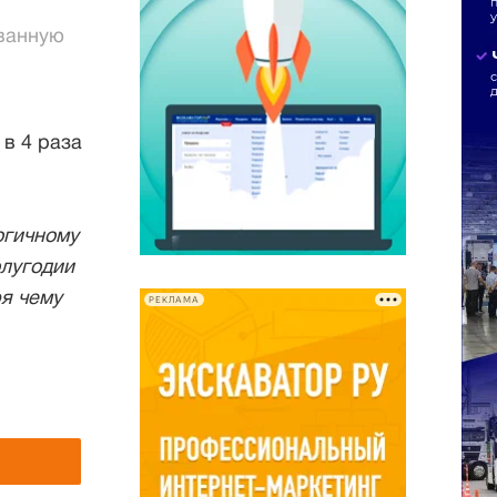
ованную
 в 4 раза
огичному
олугодии
ря чему
РЕКЛАМА