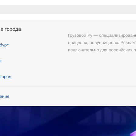
е города
Грузовой Ру — специализированн
прицепах, полуприцепах. Реклам
бург
исключительно для российских п
г
город
шение