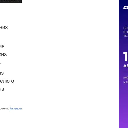
них
ия
ких
.
из
телю о
на
очник:
jacrus.ru