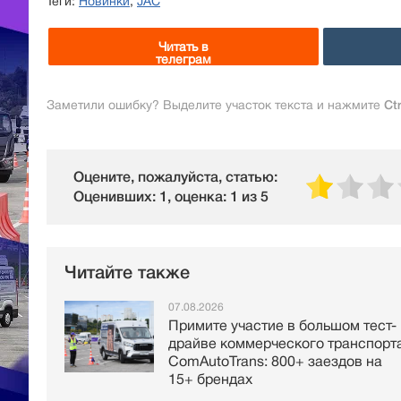
Теги:
Новинки
,
JAC
Читать в
телеграм
Заметили ошибку? Выделите участок текста и нажмите
Ct
Оцените, пожалуйста, статью:
Оценивших: 1, оценка: 1 из 5
Читайте также
07.08.2026
Примите участие в большом тест-
драйве коммерческого транспорт
ComAutoTrans: 800+ заездов на
15+ брендах