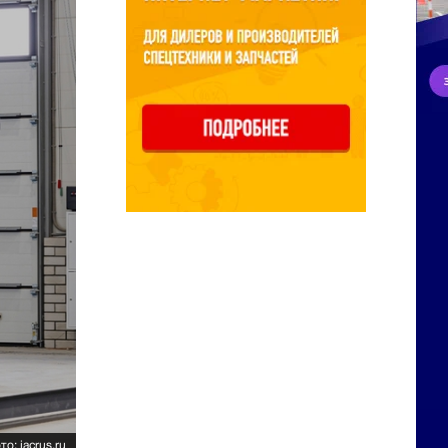
о: jacrus.ru