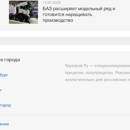
13.07.2026
БАЗ расширяет модельный ряд и
готовится наращивать
производство
е города
Грузовой Ру — специализированн
прицепах, полуприцепах. Реклам
бург
исключительно для российских п
г
город
шение