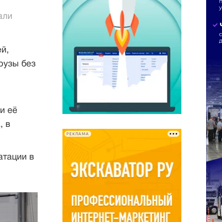
али
й,
рузы без
я
и её
, в
РЕКЛАМА
атации в