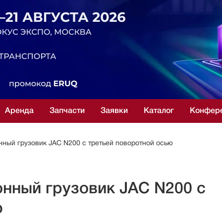
Аренда
Запчасти
Заявки
Каталог
Конфер
ный грузовик JAC N200 с третьей поворотной осью
онный грузовик JAC N200 с
ю