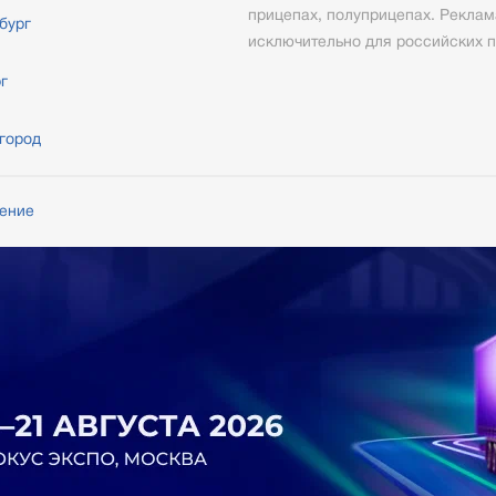
прицепах, полуприцепах. Реклам
бург
исключительно для российских п
г
город
шение