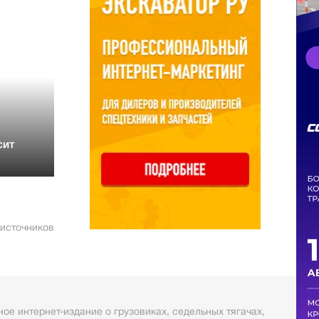
сит
 источников
ое интернет-издание о грузовиках, седельных тягачах,