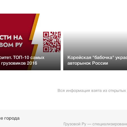
итет. ТОП-10 самых
Корейская "бабочка" укра
грузовиков 2016
авторынок России
Вся информация взята из открытых
е города
Грузовой Ру — специализированн