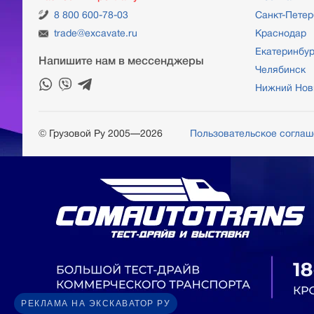
8 800 600-78-03
Санкт-Петер
trade@excavate.ru
Краснодар
Екатеринбур
Напишите нам в мессенджеры
Челябинск
Нижний Нов
© Грузовой Ру 2005—2026
Пользовательское согла