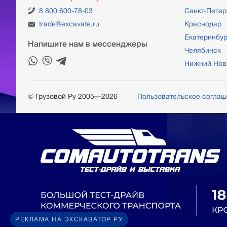
8 800 600-78-03
Санкт-Петер
trade@excavate.ru
Краснодар
Екатеринбур
Напишите нам в мессенджеры
Челябинск
Нижний Нов
© Грузовой Ру 2005—2026
Пользовательское согла