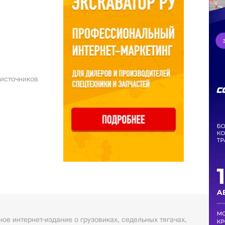
 источников
ое интернет-издание о грузовиках, седельных тягачах,