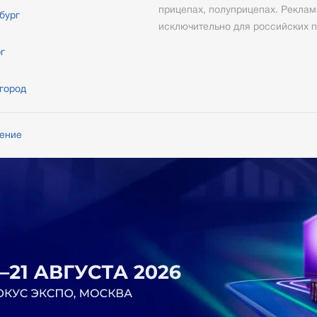
прицепах, полуприцепах. Реклам
бург
исключительно для российских п
г
город
шение