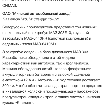
шасси ISUZU ELF 12T и ISUZU FORWARD 21Т) и автобус
СИМАЗ.
ОАО "Минский автомобильный завод"
Павильон №3, № стенда: 13-321
Белорусский производитель представит три новинки:
низкопольный электробус МАЗ 303E10, грузовой
автомобиль МАЗ-6440RR (капотной компоновки) и
седельный тягач МАЗ-6410М9.
Электробус создан на базе дизельного МАЗ 303.
Разработчики объединили в этой модели
характеристики как автобуса, так и троллейбуса.
Машина оборудована литий-железо-фосфатными
аккумуляторными батареями с высокой удельной
ёмкостью (412 А.ч.). Автономный ход техники достигает
300 км. Чтобы облегчить заезд в транспортное средство
в инвалидной коляске и посадку/высадку пассажиров,
предусмотрен откидной трап, а также система наклона
кузова «Книлинг».