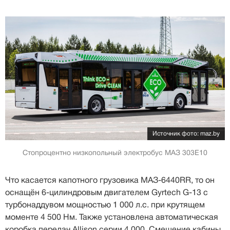
Источник фото: maz.by
Стопроцентно низкопольный электробус МАЗ 303Е10
Что касается капотного грузовика МАЗ-6440RR, то он
оснащён 6-цилиндровым двигателем Gyrtech G-13 с
турбонаддувом мощностью 1 000 л.с. при крутящем
моменте 4 500 Нм. Также установлена автоматическая
коробка передач Allison серии 4 000. Смещение кабины