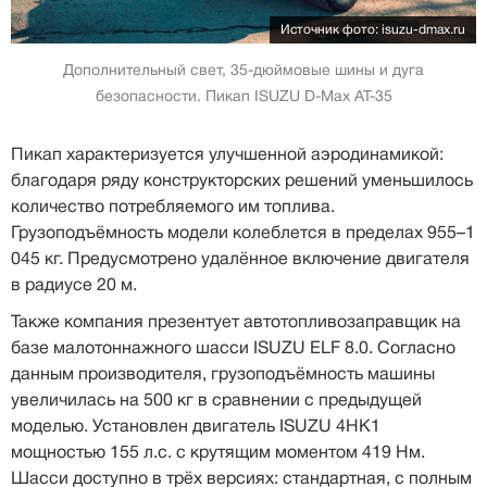
Источник фото: isuzu-dmax.ru
Дополнительный свет, 35-дюймовые шины и дуга
безопасности. Пикап ISUZU D-Max AT-35
Пикап характеризуется улучшенной аэродинамикой:
благодаря ряду конструкторских решений уменьшилось
количество потребляемого им топлива.
Грузоподъёмность модели колеблется в пределах 955–1
045 кг. Предусмотрено удалённое включение двигателя
в радиусе 20 м.
Также компания презентует автотопливозаправщик на
базе малотоннажного шасси ISUZU ELF 8.0. Согласно
данным производителя, грузоподъёмность машины
увеличилась на 500 кг в сравнении с предыдущей
моделью. Установлен двигатель ISUZU 4HK1
мощностью 155 л.с. с крутящим моментом 419 Нм.
Шасси доступно в трёх версиях: стандартная, с полным