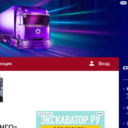
енция
Вход
РЕКЛАМА
нго-