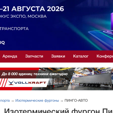
Аренда
Запчасти
Заявки
Каталог
Конфер
спорта
→
Изотермические фургоны
→ ПИНГО-АВТО
. Изотермический фургон Пи