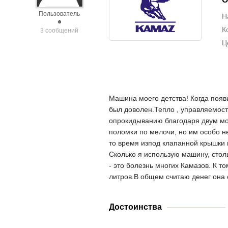
Пользователь
Н
К
3 сообщений
Ц
Машина моего детства! Когда появи
был доволен.Тепло , управляемость
опрокидыванию благодаря двум мо
поломки по мелочи, но им особо н
то время изпод клапанной крышки п
Сколько я использую машину, столь
- это болезнь многих Камазов. К т
литров.В общем считаю денег она с
Достоинства