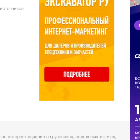
 источников
ое интернет-издание о грузовиках, седельных тягачах,