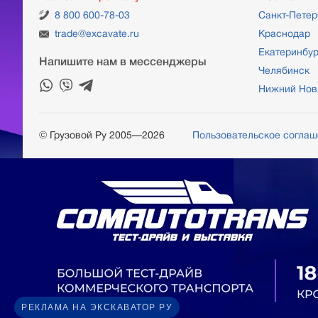
8 800 600-78-03
Санкт-Петер
trade@excavate.ru
Краснодар
Екатеринбур
Напишите нам в мессенджеры
Челябинск
Нижний Нов
© Грузовой Ру 2005—2026
Пользовательское согла