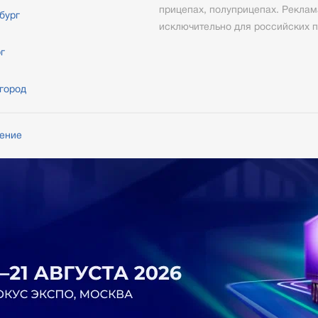
прицепах, полуприцепах. Реклам
бург
исключительно для российских п
г
город
шение