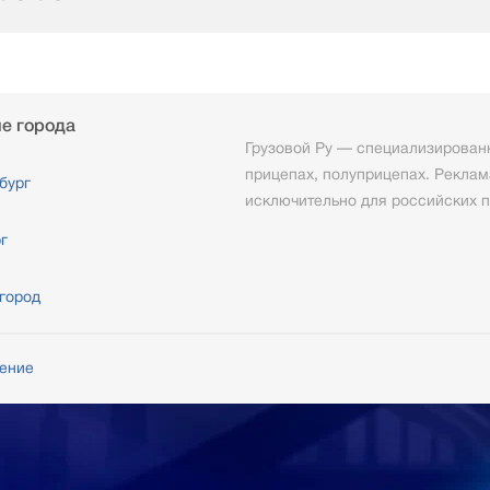
е города
Грузовой Ру — специализированн
прицепах, полуприцепах. Реклам
бург
исключительно для российских п
г
город
шение