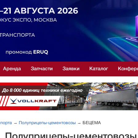
Аренда
Запчасти
Заявки
Каталог
Конфер
спорта
→
Полуприцепы-цементовозы
→ БЕЦЕМА
е. Полуприцепы-цементовозы