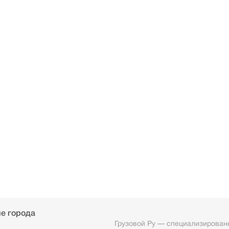
е города
Грузовой Ру — специализированн