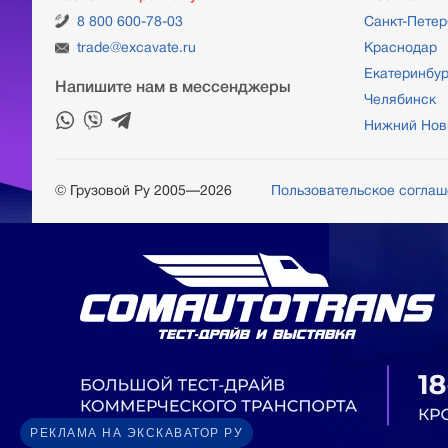
8 800 600-78-03
Санкт-Петер
trade@excavate.ru
Краснодар
Екатеринбур
Напишите нам в мессенджеры
Челябинск
Нижний Нов
© Грузовой Ру 2005—2026
Пользовательское согла