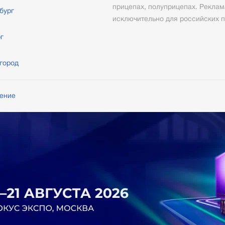
прицепах, полуприцепах. Реклам
бург
исключительно для российских п
г
город
шение