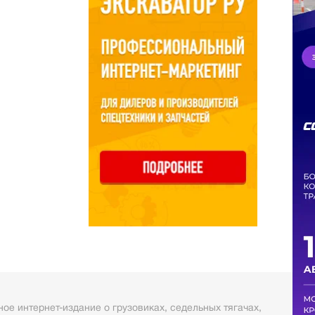
ое интернет-издание о грузовиках, седельных тягачах,