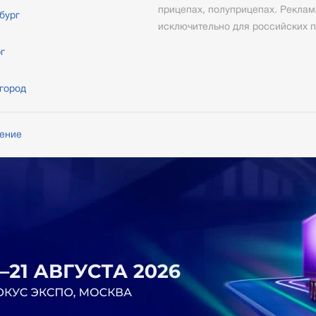
прицепах, полуприцепах. Реклам
бург
исключительно для российских п
г
город
шение