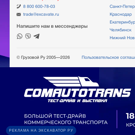
8 800 600-78-03
Санкт-Петер
trade@excavate.ru
Краснодар
Екатеринбур
Напишите нам в мессенджеры
Челябинск
Нижний Нов
© Грузовой Ру 2005—2026
Пользовательское согла