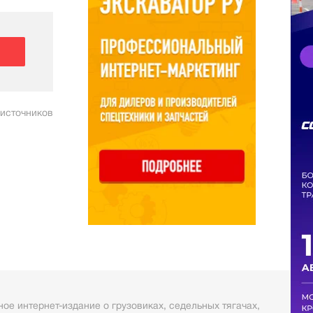
 источников
ое интернет-издание о грузовиках, седельных тягачах,