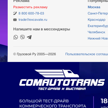
Реклама
Популярны
Разместить рекламу
Москва
8 800 600-78-03
Санкт-Петер
trade@excavate.ru
Краснодар
Екатеринбур
Напишите нам в мессенджеры
Челябинск
Нижний Нов
© Грузовой Ру 2005—2026
Пользовательское согла