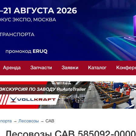
Аренда
Запчасти
Заявки
Каталог
Конфер
спорта
→
Лесовозы
→ САВ
е. Лесовозы САВ 585092-000