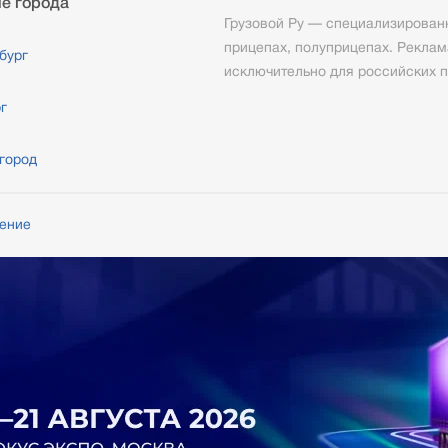
е города
Грузовой Ру — специализированн
прицепах, полуприцепах. Реклам
бург
исключительно для российских п
г
город
шение