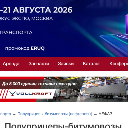
Аренда
Запчасти
Заявки
Каталог
Конфер
спорта
→
Полуприцепы-битумовозы (нефтевозы)
→ НЕФАЗ
е. Полуприцепы-битумовозы