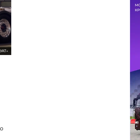
УАТ»
до