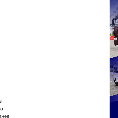
и
го
анее