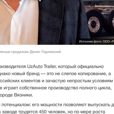
Источник фото: ООО «Р
тивным продажам Денис Годлевский
зводителя UzAuto Trailer, который официально
днако новый бренд — это не слепое копирование, а
оссийских клиентов и зачастую непростым условиям
е играет собственное производство полного цикла,
ороде Вязники.
 потенциалом: его мощности позволяют выпускать 
 заводе трудятся 450 человек, но по мере роста