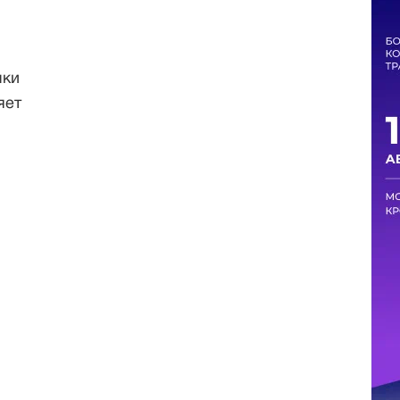
шки
яет