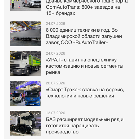
драйве коммерческого транспорта
ComAutoTrans: 800+ заездов на
15+ брендах
24.07.2026
8 000 единиц техники в год. Во
Владимирской области запущен
завод ООО «RuAutoTrailer»
24.07.2026
«УРАЛ» ставит на спецтехнику,
кастомизацию и новые сегменты
рынка
20.07.2026
«Смарт Тракс»: ставка на сервис,
технологии и новые решения
13.07.2026
БАЗ расширяет модельный ряд и
готовится наращивать
производство