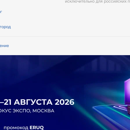
исключительно для российских п
г
город
шение