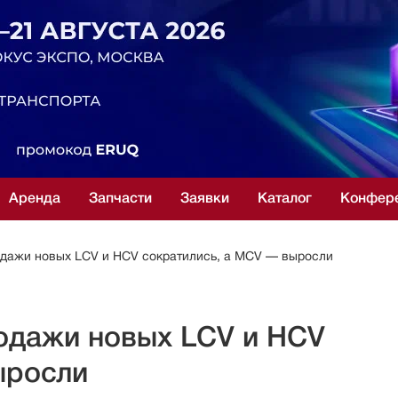
Аренда
Запчасти
Заявки
Каталог
Конфер
одажи новых LCV и HCV сократились, а MCV — выросли
родажи новых LCV и HCV
ыросли