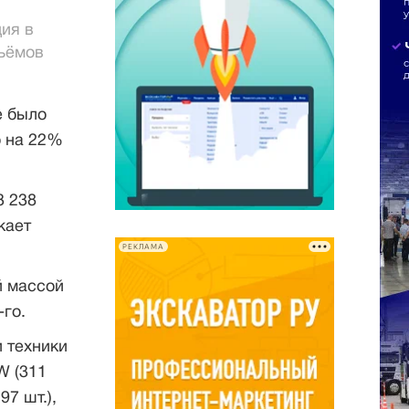
ия в
бъёмов
е было
о на 22%
3 238
кает
РЕКЛАМА
 массой
-го.
 техники
W (311
7 шт.),