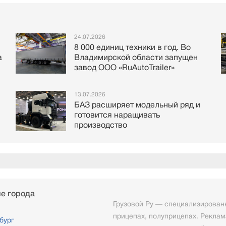
24.07.2026
8 000 единиц техники в год. Во
а
Владимирской области запущен
завод ООО «RuAutoTrailer»
13.07.2026
БАЗ расширяет модельный ряд и
готовится наращивать
производство
е города
Грузовой Ру — специализированн
прицепах, полуприцепах. Реклам
бург