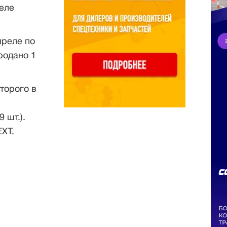
еле
преле по
родано 1
торого в
 шт.).
XT.