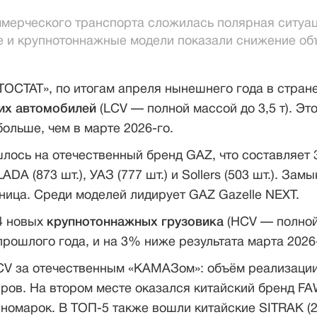
мерческого транспорта сложилась полярная ситуац
ие и крупнотоннажные модели показали снижение о
ВТОСТАТ», по итогам апреля нынешнего года в стран
их автомобилей
(LCV — полной массой до 3,5 т). Эт
больше, чем в марте 2026-го.
лось на отечественный бренд GAZ, что составляет 
A (873 шт.), УАЗ (777 шт.) и Sollers (503 шт.). Замы
ница. Среди моделей лидирует GAZ Gazelle NEXT.
4 новых
крупнотоннажных грузовика
(HCV — полной
прошлого года, и на 3% ниже результата марта 2026
CV за отечественным «КАМАЗом»: объём реализации
яров. На втором месте оказался китайский бренд FA
иномарок. В ТОП-5 также вошли китайские SITRAK (29